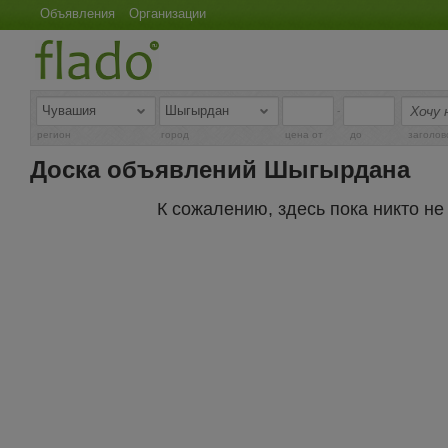
Объявления
Организации
-
регион
город
цена от
до
заголов
Доска объявлений Шыгырдана
К сожалению, здесь пока никто н