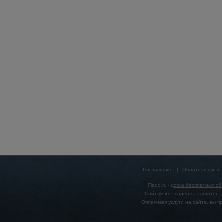
Соглашение
|
Обратная связь
Flado.ru -
доска бесплатных о
Сайт может содержать контент,
Оплачивая услуги на сайте, вы 