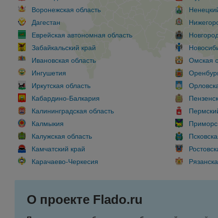
Воронежская область
Ненецкий
Дагестан
Нижегоро
Еврейская автономная область
Новгород
Забайкальский край
Новосиби
Ивановская область
Омская о
Ингушетия
Оренбург
Иркутская область
Орловска
Кабардино-Балкария
Пензенск
Калининградская область
Пермски
Калмыкия
Приморс
Калужская область
Псковска
Камчатский край
Ростовск
Карачаево-Черкесия
Рязанска
О проекте Flado.ru