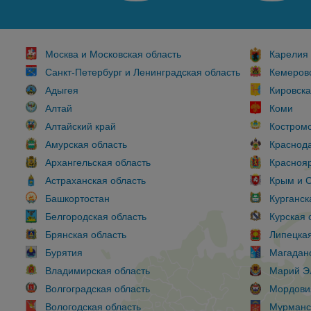
Москва и Московская область
Карелия
Санкт-Петербург и Ленинградская область
Кемеровс
Адыгея
Кировска
Алтай
Коми
Алтайский край
Костромс
Амурская область
Краснода
Архангельская область
Краснояр
Астраханская область
Крым и 
Башкортостан
Курганск
Белгородская область
Курская 
Брянская область
Липецкая
Бурятия
Магаданс
Владимирская область
Марий Э
Волгоградская область
Мордови
Вологодская область
Мурманс