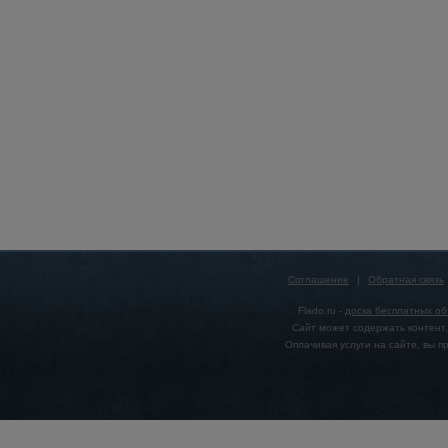
Соглашение
|
Обратная связь
Flado.ru -
доска бесплатных о
Сайт может содержать контент,
Оплачивая услуги на сайте, вы 