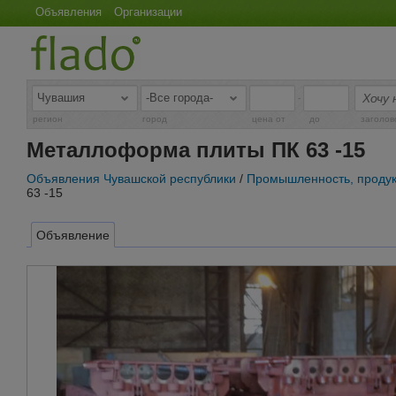
Объявления
Организации
-
регион
город
цена от
до
заголов
Металлоформа плиты ПК 63 -15
Объявления Чувашской республики
/
Промышленность, продук
63 -15
Объявление